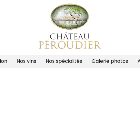
ion
Nos vins
Nos spécialités
Galerie photos
A